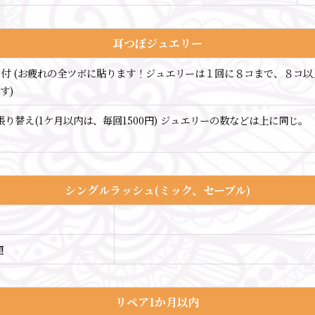
耳つぼジュエリー
付 (お疲れの全ツボに貼ります！ジュエリーは１回に８コまで、８コ以
す)
り替え(1ケ月以内は、毎回1500円) ジュエリーの数などは上に同じ。
シングルラッシュ(ミック、セーブル)
題
リペア1か月以内